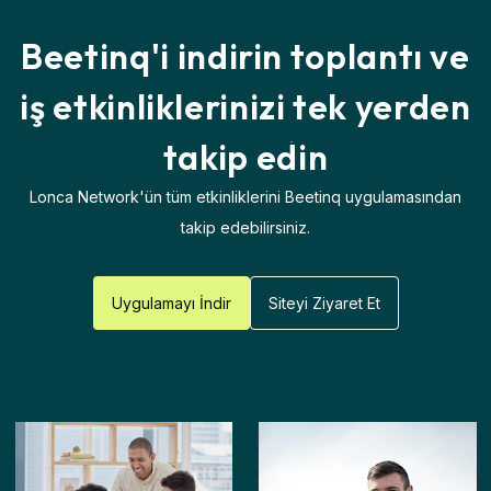
Beetinq'i indirin
toplantı ve
iş etkinliklerinizi
tek yerden
takip edin
Lonca Network'ün tüm etkinliklerini Beetinq uygulamasından
takip edebilirsiniz.
Uygulamayı İndir
Siteyi Ziyaret Et