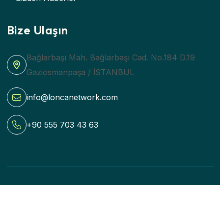
Bize Ulaşın
Bağlarbaşı Mah. Bağlarbaşı Cad. No.184 D.19
Gaziosmanpaşa / İSTANBUL
info@loncanetwork.com
+90 555 703 43 63
Beetinq bir Sia Teknoloji Markasıdır
Beetinq
Şartlar ve koşullar
Gizlilik Politikası
Yasal