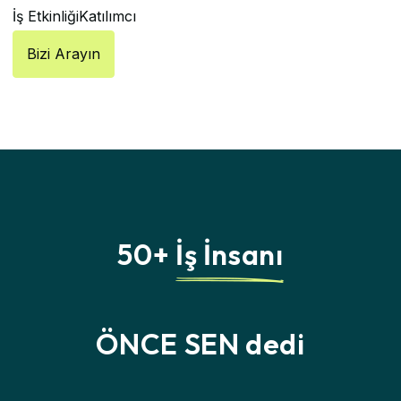
İş Etkinliği
Katılımcı
Bizi Arayın
50+
İş İnsanı
ÖNCE SEN dedi