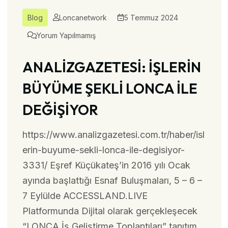
Blog
Loncanetwork
5 Temmuz 2024
Yorum Yapılmamış
ANALİZGAZETESİ: İŞLERİN
BÜYÜME ŞEKLİ LONCA İLE
DEĞİŞİYOR
https://www.analizgazetesi.com.tr/haber/isl
erin-buyume-sekli-lonca-ile-degisiyor-
3331/ Eşref Küçükateş’in 2016 yılı Ocak
ayında başlattığı Esnaf Buluşmaları, 5 – 6 –
7 Eylülde ACCESSLAND.LIVE
Platformunda Dijital olarak gerçekleşecek
“LONCA İş Geliştirme Toplantıları” tanıtım