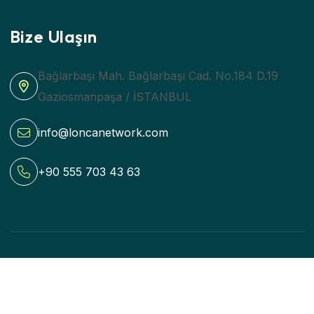
Bize Ulaşın
Bağlarbaşı Mah. Bağlarbaşı Cad. No.184 D.19
Gaziosmanpaşa / İSTANBUL
info@loncanetwork.com
+90 555 703 43 63
Beetinq bir Sia Teknoloji Markasıdır
Beetinq
Şartlar ve koşullar
Gizlilik Politikası
Yasal